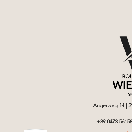
BOU
WI
g
Angerweg 14 | 390
+39 0473 5615