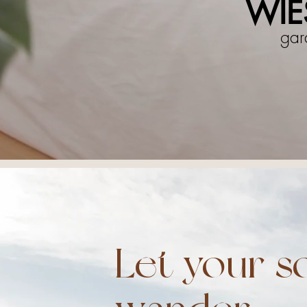
WIE
gar
Let your s