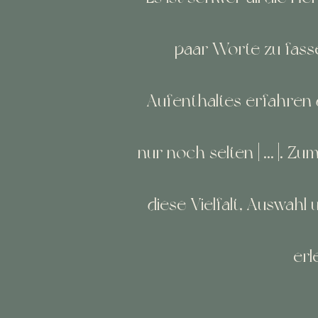
paar Worte zu fass
Aufenthaltes erfahren 
nur noch selten [...]. Z
diese Vielfalt,
Auswahl 
erl