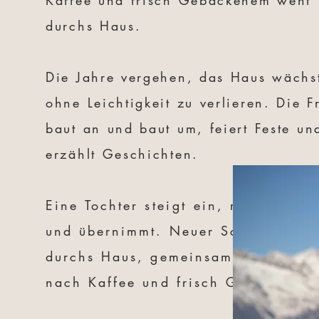
Kaffee und frisch Gebackenem weht
durchs Haus.
Die Jahre vergehen, das Haus wächs
ohne Leichtigkeit zu verlieren. Die F
baut an und baut um, feiert Feste un
erzählt Geschichten.
Eine
Tochter
steigt
ein, revolutionie
und übernimmt. Neuer
Schwung
we
durchs Haus, gemeinsam mit dem Du
nach Kaffee und frisch Gebackenem