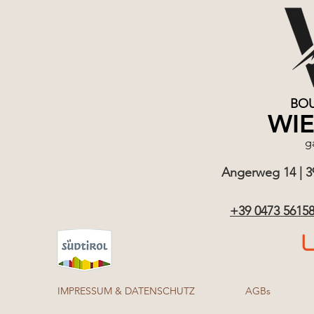
BOU
WI
g
Angerweg 14 | 390
+39 0473 5615
IMPRESSUM & DATENSCHUTZ
AGBs