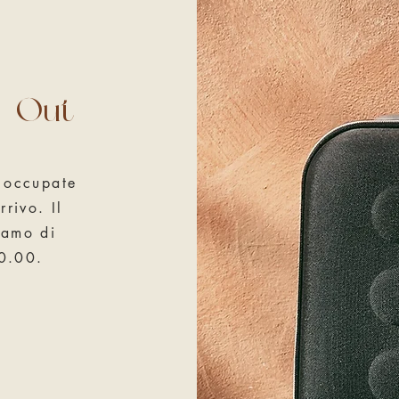
k-Out
e occupate
rivo. Il
iamo di
10.00.