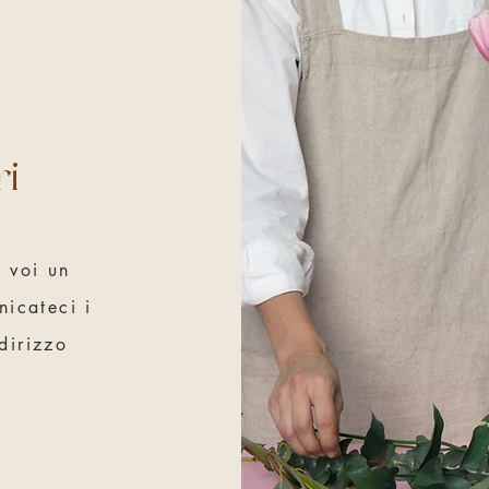
ri
r voi un
nicateci i
ndirizzo