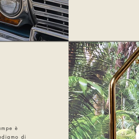
zampe è
iediamo di