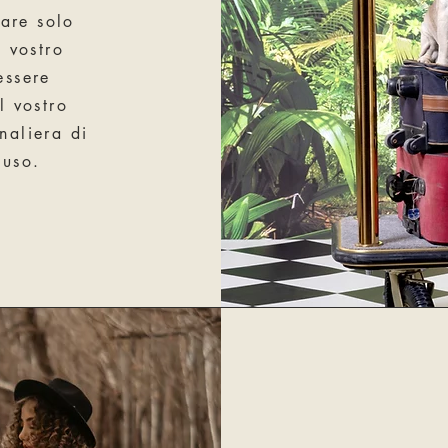
are solo
l vostro
essere
l vostro
naliera di
luso.