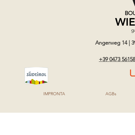
BOU
WI
g
Angerweg 14 | 390
+39 0473 5615
IMPRONTA
AGBs